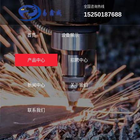
全国咨询热线
15250187688
首页
设备展示
产品中心
招聘中心
新闻中心
关于我们
联系我们